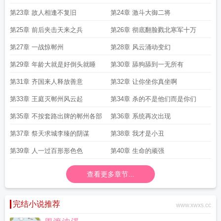
第23章 故人相逢不复旧
第24章 激斗大御二将
第25章 前后夹击天来之兵
第26章 彻底翻脸戮北寒军十万
第27章 一战惊郸州
第28章 风云涌动变幻
第29章 年龄大就是好倒头就睡
第30章 舔狗舔到一无所有
第31章 齐国来人释放善意
第32章 让你坐你真坐啊
第33章 王庭灭郸州风云起
第34章 杀的不是他们而是你们
第35章 不按套路出牌的郸州各部
第36章 系统再次出现
第37章 祭天求城李臻的阴谋
第38章 我才是小丑
第39章 人一过百形形色色
第40章 生命的顽强
查看更多章节...
完结小说推荐
www.xwxs.cc