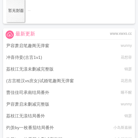
...
最新更新
www.xwxs.cc
尹容萧启笔趣阁无弹窗
wunny
冲喜侍妾(古言1v1)
花想容
荔枝江无漾未删减完整版
锦瑟
(古言糙汉vs庶女)试婚笔趣阁无弹窗
花思燕
曹佳佳司承南结局番外
睡不醒
尹容萧启未删减完整版
wunny
荔枝江无漾结局番外
锦瑟
灼羡by一枚番茄结局番外
小岛斯嘉丽