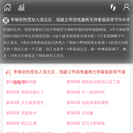
李臻邵煦雪加入漠北后，我建立帝国笔趣阁无弹窗最新章节
佚名
/著
穿越到古代，我凭借着自己的才华辅导大御刚登基的皇帝稳固根基。n可大御皇帝
却因为我的才华太高而猜忌我！n这个破丞相谁爱当谁当吧！n于是我果断不干，
加入漠北。n漠北没有那如花似玉的美人？我有小野猫部落女首领！n在漠北无权
无势？我自己造一个王庭，自己当皇帝！n帝国成立后，第一件事就是南下，擒
龙！功劳太大被猜忌？我转身加入漠北
李臻邵煦雪加入漠北后，我建立帝国笔趣阁无弹窗最新章节
最
第567章 帝御无疆
第566章 朕的命运朕自己说了算
新章节
第565章 我等你很久了
第564章 大一统的时代
第563章 灭七皇异变生
第562章 会面深深的震惊
第561章 见面前夕
第560章 没兴趣
第559章 阴云之感
第558章 百万大军降临