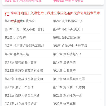
第557章 你当真就是你天真
第556章 一等神官修桀
李臻邵煦雪加入漠北后，我建立帝国笔趣阁无弹窗最新章节
章
第1章 被贬我直接辞官
第2章 漫天风雪送一人
节列表
第3章 不是一家人不进一家门
第4章 小野马玩美人计
第5章 大御黑骑
第6章 硕风部落的王
第7章 流言蜚语使邵煦基愤怒
第8章 狼骑诞生 大臻王庭
第9章 郸州风云起
第10章 大风波起来了
第11章 狼骑的郸州首秀
第12章 黑骑来袭
第13章 李臻到底藏的有多深
第14章 大胜回营
第15章 加急战报引朝堂波动
第16章 终至莫须有之罪
第17章 成了一个笑话
第18章 好大的一只舔狗
第19章 自以为是自至末路
第20章 戏剧性的一幕
第21章 总之就是很难评
第22章 终至郸州